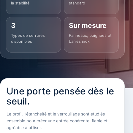
la stabilité
standard
3
Sur mesure
Types de serrures
Panneaux, poignées et
disponibles
barres inox
Une porte pensée dès le
seuil.
Le profil, l’étanchéité et le verrouillage sont étudiés
ensemble pour créer une entrée cohérente, fiable et
agréable à utiliser.