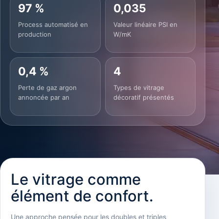
97 %
0,035
Process automatisé en
Valeur linéaire PSI en
production
W/mK
0,4 %
4
Perte de gaz argon
Types de vitrage
annoncée par an
décoratif présentés
Le vitrage comme
élément de confort.
Une approche pensée pour les doubles et triples